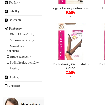
Topánky
Leginy Francy antracitové
L
Kabelky
9,50€
Oblečenie
Pančuchy
Klasické pančuchy
Vzorové pančuchy
Samodržiace
pančuchy
Hrubé pančuchy
Podkolienky, ponožky
Podkolienky Gambaletto
Pod
čierne
Legíny
2,50€
Doplnky
Výpredaj