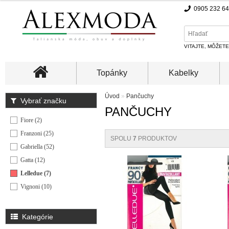
0905 232 6
VITAJTE, MÔŽET
Topánky
Kabelky
Úvod
»
Pančuchy
Vybrať značku
PANČUCHY
Fiore (2)
Franzoni (25)
SPOLU
7
PRODUKTOV
Gabriella (52)
Gatta (12)
Lelledue (7)
Vignoni (10)
Kategórie