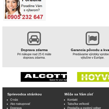
Doprava zdarma
Garancia pôvodu a kva
Pri nákupe nad 25 € máte
Predávame výrobky vyrob
dopravu zdarma.
výlučne v Európe.
Sprievodca stránkou
Môže sa Vám zísť
O nás
Kontakt
Ako nakupovať
Tabuľka veľkostí
Doprava
Predajňa a osobný odber