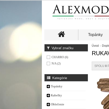
Topánky
Úvod
»
Dopl
Vybrať značku
RUKA
CHARRO (6)
N/A (2)
SPOLU
8
P
Kategórie
Topánky
Kabelky
Oblečenie