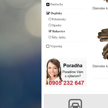
Pančuchy
Dámske k
Doplnky
Peňaženky
Opasky
Rukavice
Šály, šatky
Výpredaj
Dámske k