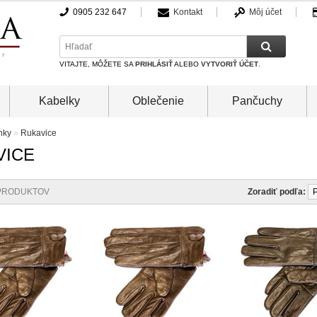
0905 232 647
Kontakt
Môj účet
VITAJTE, MÔŽETE SA
PRIHLÁSIŤ
ALEBO
VYTVORIŤ ÚČET
.
Kabelky
Oblečenie
Pančuchy
nky
»
Rukavice
VICE
RODUKTOV
Zoradiť podľa: