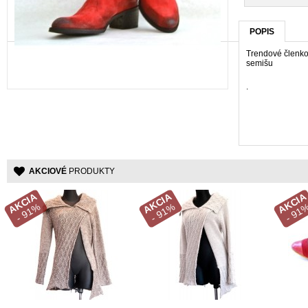
POPIS
Trendové členko
semišu
.
AKCIOVÉ
PRODUKTY
AKCIA
AKCIA
AKCIA
- 91%
- 91%
- 91