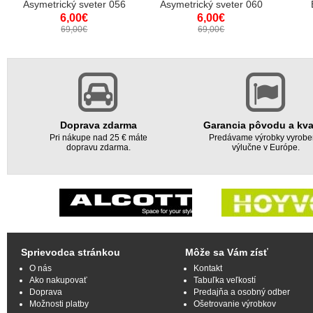
Asymetrický sveter 056
Asymetrický sveter 060
6,00€
6,00€
69,00€
69,00€
Doprava zdarma
Garancia pôvodu a kva
Pri nákupe nad 25 € máte
Predávame výrobky vyrob
dopravu zdarma.
výlučne v Európe.
Sprievodca stránkou
Môže sa Vám zísť
O nás
Kontakt
Ako nakupovať
Tabuľka veľkostí
Doprava
Predajňa a osobný odber
Možnosti platby
Ošetrovanie výrobkov