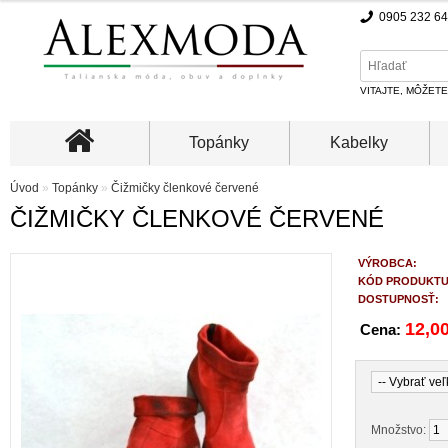
0905 232 6
VITAJTE, MÔŽET
Topánky
Kabelky
Úvod
»
Topánky
»
Čižmičky členkové červené
ČIŽMIČKY ČLENKOVÉ ČERVENÉ
VÝROBCA:
KÓD PRODUKTU
DOSTUPNOSŤ:
12,0
Cena:
Množstvo: