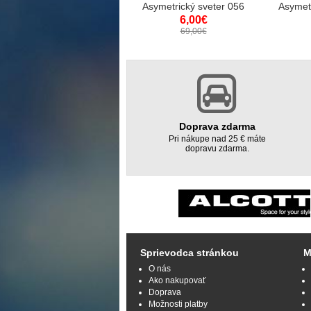
Asymetrický sveter 056
Asymetr
6,00€
69,00€
Doprava zdarma
Pri nákupe nad 25 € máte
dopravu zdarma.
Sprievodca stránkou
M
O nás
Ako nakupovať
Doprava
Možnosti platby