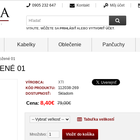
0905 232 647
Kontakt
Môj účet
VITAJTE, MÔŽETE SA
PRIHLÁSIŤ
ALEBO
VYTVORIŤ ÚČET
.
Kabelky
Oblečenie
Pančuchy
ožené 01
ENÉ 01
XTI
VÝROBCA:
112038-269
KÓD PRODUKTU:
Skladom
DOSTUPNOSŤ:
8,40€
Cena:
79,00€
Tabuľka velikostí
Množstvo: