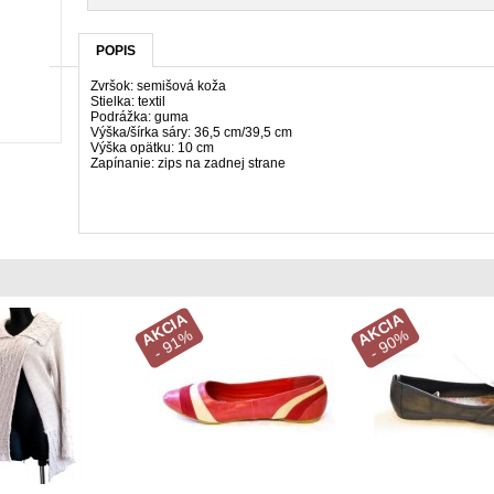
POPIS
Zvršok: semišová koža
Stielka: textil
Podrážka: guma
Výška/šírka sáry: 36,5 cm/39,5 cm
Výška opätku: 10 cm
Zapínanie: zips na zadnej strane
AKCIA
AKCIA
- 91%
- 90%