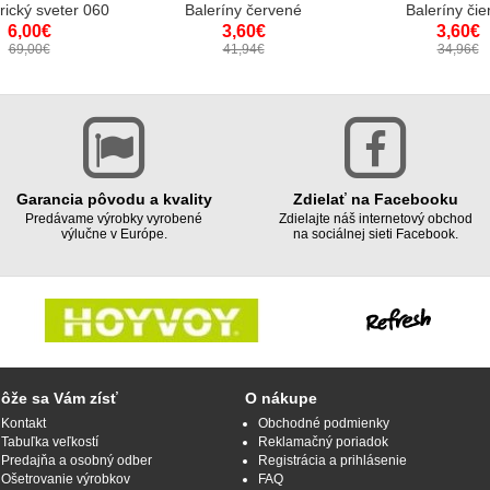
ický sveter 060
Baleríny červené
Baleríny čie
6,00€
3,60€
3,60€
69,00€
41,94€
34,96€
Garancia pôvodu a kvality
Zdielať na Facebooku
Predávame výrobky vyrobené
Zdielajte náš internetový obchod
výlučne v Európe.
na sociálnej sieti Facebook.
ôže sa Vám zísť
O nákupe
Kontakt
Obchodné podmienky
Tabuľka veľkostí
Reklamačný poriadok
Predajňa a osobný odber
Registrácia a prihlásenie
Ošetrovanie výrobkov
FAQ