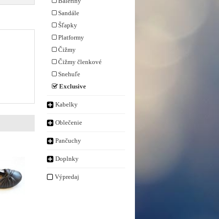
Baleríny
Sandále
Šľapky
Platformy
Čižmy
Čižmy členkové
Snehuľe
Exclusive
Kabelky
Oblečenie
Pančuchy
Doplnky
Výpredaj