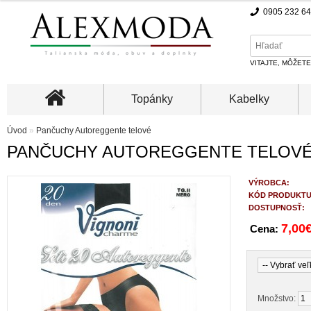
0905 232 6
VITAJTE, MÔŽET
Topánky
Kabelky
Úvod
»
Pančuchy Autoreggente telové
PANČUCHY AUTOREGGENTE TELOV
VÝROBCA:
KÓD PRODUKTU
DOSTUPNOSŤ:
7,00
Cena:
Množstvo: