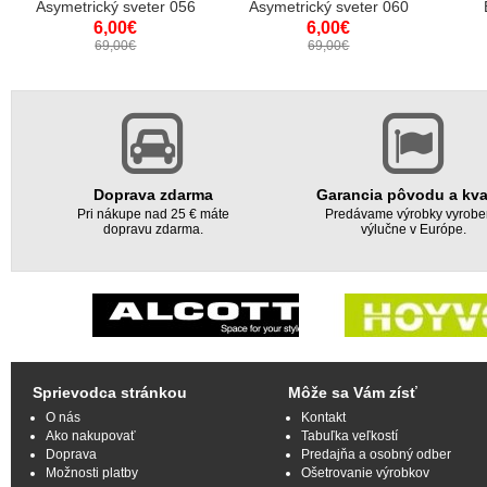
Asymetrický sveter 056
Asymetrický sveter 060
6,00€
6,00€
69,00€
69,00€
Doprava zdarma
Garancia pôvodu a kva
Pri nákupe nad 25 € máte
Predávame výrobky vyrob
dopravu zdarma.
výlučne v Európe.
Sprievodca stránkou
Môže sa Vám zísť
O nás
Kontakt
Ako nakupovať
Tabuľka veľkostí
Doprava
Predajňa a osobný odber
Možnosti platby
Ošetrovanie výrobkov