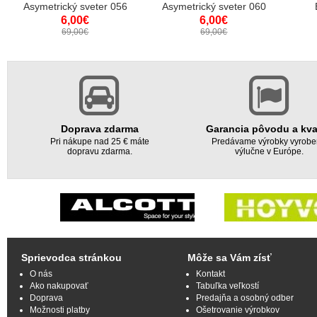
Asymetrický sveter 056
Asymetrický sveter 060
6,00€
6,00€
69,00€
69,00€
Doprava zdarma
Garancia pôvodu a kva
Pri nákupe nad 25 € máte
Predávame výrobky vyrob
dopravu zdarma.
výlučne v Európe.
Sprievodca stránkou
Môže sa Vám zísť
O nás
Kontakt
Ako nakupovať
Tabuľka veľkostí
Doprava
Predajňa a osobný odber
Možnosti platby
Ošetrovanie výrobkov